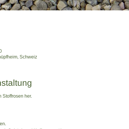
0
hüpfheim, Schweiz
staltung
n Stoffrosen her.
en.